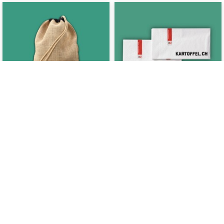
TRENDS & GADGETS
TRENDS & GADGETS
Sac à pommes de terre
Serviettes
Art.-No.: 20001
Art.-No.: 20012
CHF 10.00
CHF 8.00