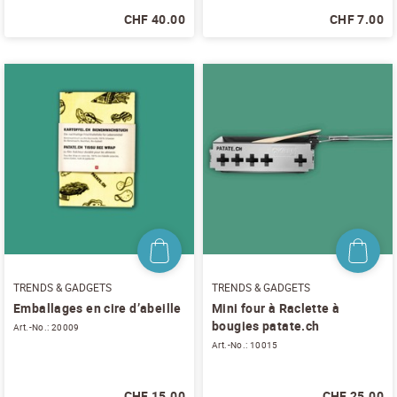
CHF 40.00
CHF 7.00
NEWSLETTER
Inscrivez-vous et recevez 12 fois par an les
nouvelles sur les pommes de terre.
TITRE
(OPTIONAL)
Veuillez choisir...
EMAIL
*
PRÉNOM
*
TRENDS & GADGETS
TRENDS & GADGETS
Emballages en cire d’abeille
Mini four à Raclette à
NOM
*
bougies patate.ch
Art.-No.: 20009
Art.-No.: 10015
J'accepte
les conditions générales
et
la
CHF 15.00
CHF 25.00
protection des données
*