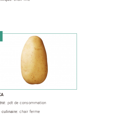
KA
été:
pdt de consommation
 culinaire:
chair ferme