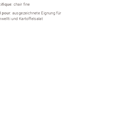
ifique:
chair fine
l pour:
ausgezeichnete Eignung für
wellti und Kartoffelsalat
ZY
été:
pdt de consommation