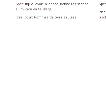
Spécifique:
ovale-allongée, bonne résistance
Spéc
au mildiou du feuillage
Idéa
Idéal pour:
Pommes de terre sautées,
Gsch
pommes de terre vapeur, salade
GWENNE
JAZ
Variété:
pdt de consommation
Vari