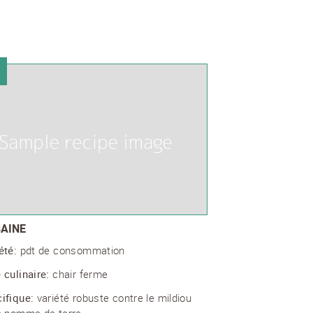
AINE
été:
pdt de consommation
 culinaire:
chair ferme
ifique:
variété robuste contre le mildiou
a pomme de terre