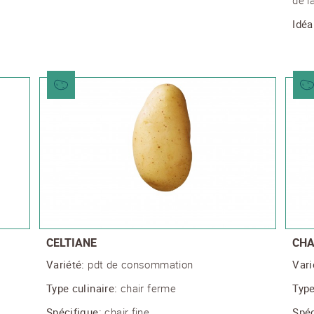
S'ABONNER AU NEWSLETTER
Idéa
CELTIANE
CHA
Variété:
pdt de consommation
Vari
Type culinaire:
chair ferme
Type
Spécifique:
chair fine
Spéc