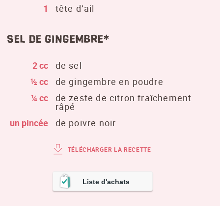
1
tête d’ail
sel de gingembre*
2 cc
de sel
½ cc
de gingembre en poudre
¼ cc
de zeste de citron fraîchement
râpé
un pincée
de poivre noir
TÉLÉCHARGER LA RECETTE
Liste d'achats