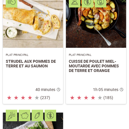
J'accepte
les conditions générales
et
la
protection des données
*
S'ABONNER AU NEWSLETTER
PLAT PRINCIPAL
PLAT PRINCIPAL
STRUDEL AUX POMMES DE
CUISSE DE POULET MIEL-
TERRE ET AU SAUMON
MOUTARDE AVEC POMMES
DE TERRE ET ORANGE
40 minutes
1h 05 minutes
★
★
★
★
★
★
★
★
★
★
(237)
(185)