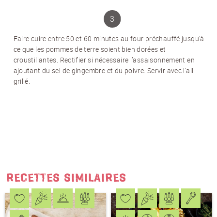
Faire cuire entre 50 et 60 minutes au four préchauffé jusqu’à
ce que les pommes de terre soient bien dorées et
NEWSLETTER
croustillantes. Rectifier si nécessaire l’assaisonnement en
ajoutant du sel de gingembre et du poivre. Servir avec l’ail
Inscrivez-vous et recevez 12 fois par an les
grillé.
nouvelles sur les pommes de terre.
TITRE
(OPTIONAL)
Veuillez choisir...
EMAIL
*
PRÉNOM
*
RECETTES SIMILAIRES
NOM
*