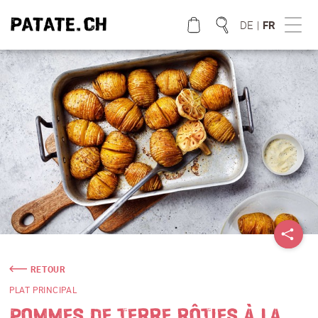
DE
|
FR
QUE CHERCHEZ VOUS?
RETOUR
PLAT PRINCIPAL
POMMES DE TERRE RÔTIES À LA