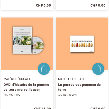
CHF 0.00
CHF 0.00
NEWSLETTER
Inscrivez-vous et recevez 12 fois par an les
nouvelles sur les pommes de terre.
TITRE
(OPTIONAL)
Veuillez choisir...
EMAIL
*
PRÉNOM
*
MATÉRIEL ÉDUCATIF
MATÉRIEL ÉDUCATIF
DVD «l'histoire de la pomme
La parade des pommes de
NOM
*
de terre merveilleuse»
terre
Art.-No.: 11001
Art.-No.: 10007F
J'accepte
les conditions générales
et
la
CHF 15.00
CHF 0.00
protection des données
*