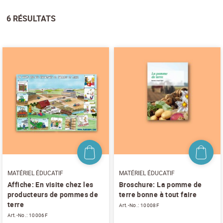
BROCHURE
VÊTEMENTS
6
RÉSULTATS
AFFICHES
MATÉRIEL ÉDUCATIF
MATÉRIEL PROFESSIONEL
TRENDS & GADGETS
MATÉRIEL ÉDUCATIF POUR GASTRO
MATÉRIEL ÉDUCATIF
MATÉRIEL ÉDUCATIF
Affiche: En visite chez les
Broschure: La pomme de
producteurs de pommes de
terre bonne à tout faire
terre
Art.-No.: 10008F
Art.-No.: 10006F