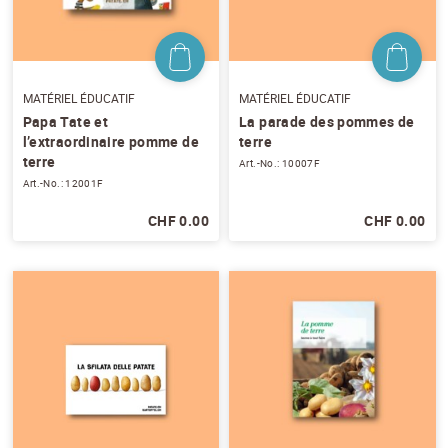
Veuillez choisir...
EMAIL
*
MATÉRIEL ÉDUCATIF
MATÉRIEL ÉDUCATIF
Papa Tate et
La parade des pommes de
PRÉNOM
*
l’extraordinaire pomme de
terre
terre
Art.-No.: 10007F
Art.-No.: 12001F
NOM
*
CHF 0.00
CHF 0.00
J'accepte
les conditions générales
et
la
protection des données
*
S'ABONNER AU NEWSLETTER