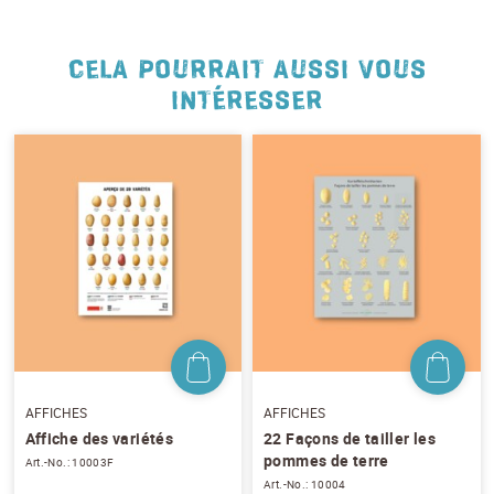
NEWSLETTER
CELA POURRAIT AUSSI VOUS
Inscrivez-vous et recevez 12 fois par an les
INTÉRESSER
nouvelles sur les pommes de terre.
TITRE
(OPTIONAL)
Veuillez choisir...
EMAIL
*
PRÉNOM
*
NOM
*
AFFICHES
AFFICHES
Affiche des variétés
22 Façons de tailler les
pommes de terre
Art.-No.: 10003F
Art.-No.: 10004
J'accepte
les conditions générales
et
la