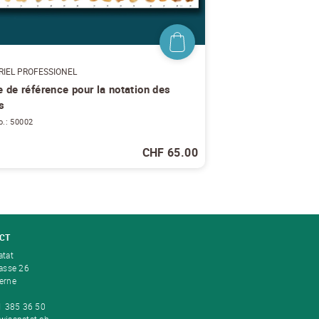
RIEL PROFESSIONEL
e de référence pour la notation des
s
o.: 50002
CHF 65.00
CT
atat
rasse 26
erne
31 385 36 50
wisspatat.ch