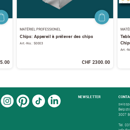
S'ABONNER AU NEWSLETTER
MATÉRIEL PROFESSIONEL
MATÉ
Chips: Appareil à prélever des chips
Tabl
Chip
Art.-No.: 50003
Art.-N
5.00
CHF 2300.00
NEWSLETTER
CONTA
swissp
Belpst
3007 B
Tél. 0
info@s