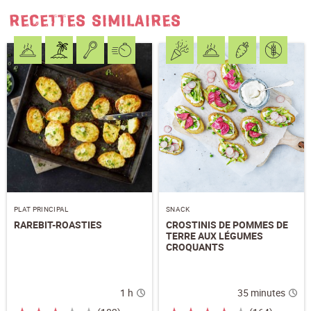
RECETTES SIMILAIRES
NOM
*
J'accepte
les conditions générales
et
la
protection des données
*
S'ABONNER AU NEWSLETTER
PLAT PRINCIPAL
SNACK
RAREBIT-ROASTIES
CROSTINIS DE POMMES DE
TERRE AUX LÉGUMES
CROQUANTS
1 h
35 minutes