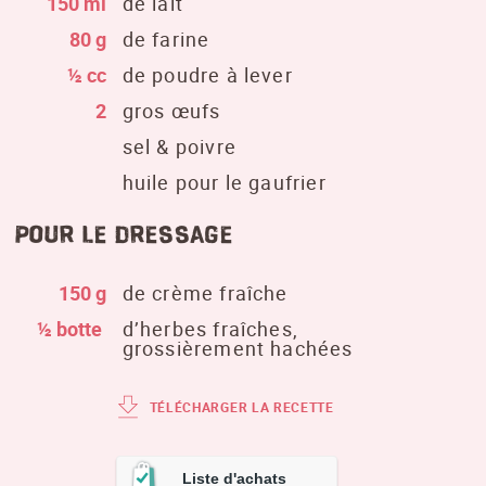
150 ml
de lait
80 g
de farine
½ cc
de poudre à lever
2
gros œufs
sel & poivre
huile pour le gaufrier
Pour le dressage
150 g
de crème fraîche
½ botte
d’herbes fraîches,
grossièrement hachées
TÉLÉCHARGER LA RECETTE
Liste d'achats