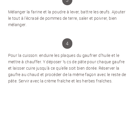
Mélanger la farine et la poudre à lever, battre les œufs. Ajouter
le tout à l’écrasé de pommes de terre, saler et poivrer, bien
mélanger.
NEWSLETTER
Pour la cuisson: enduire les plaques du gaufrier d’huile et le
Inscrivez-vous et recevez 12 fois par an les
mettre à chauffer. Y déposer ½ cs de pâte pour chaque gaufre
nouvelles sur les pommes de terre.
et laisser cuire jusqu’à ce qu’elle soit bien dorée. Réserver la
TITRE
(OPTIONAL)
gaufre au chaud et procéder de la même façon avec le reste de
pâte. Servir avec la crème fraîche et les herbes fraîches.
Veuillez choisir...
EMAIL
*
PRÉNOM
*