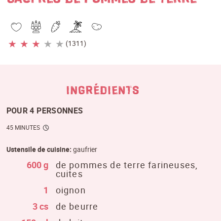
★
★
★
★
★
(1311)
INGRÉDIENTS
POUR 4 PERSONNES
45 MINUTES
Ustensile de cuisine:
gaufrier
600 g
de pommes de terre farineuses,
cuites
1
oignon
3 cs
de beurre