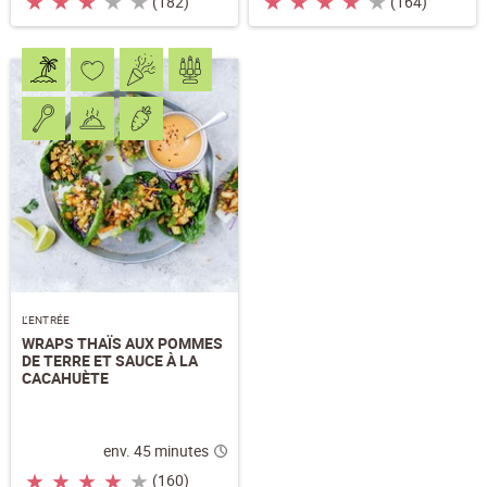
★
★
★
★
★
★
★
★
★
★
(182)
(164)
L’ENTRÉE
WRAPS THAÏS AUX POMMES
DE TERRE ET SAUCE À LA
CACAHUÈTE
env. 45 minutes
★
★
★
★
★
(160)