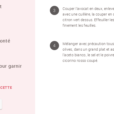
t
Couper l’avocat en deux, enlever
NEWSLETTER
avec une cuillère, la couper en 
citron vert dessus. Effeuiller 
finement les feuilles.
Inscrivez-vous et recevez 12 fois par an les nouvelles sur les
pommes de terre.
lonté
Mélanger avec précaution tous 
TITRE
(OPTIONAL)
EMAIL
*
olives, dans un grand plat et as
l’aceto bianco, le sel et le poi
Veuillez choisir...
cicorino rosso coupé.
our garnir
PRÉNOM
*
NOM
*
ECETTE
J'accepte
les conditions générales
et
la protection des
données
*