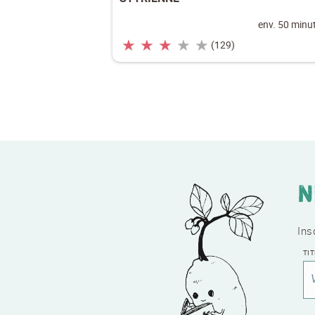
env. 50 minu
★
★
★
★
★
(129)
N
Ins
TI