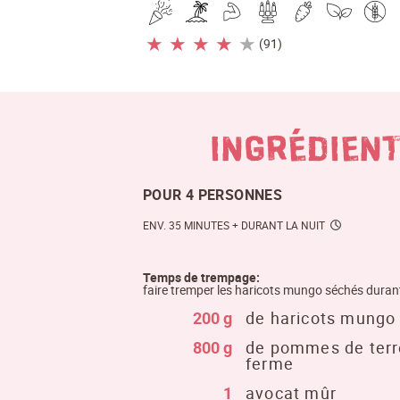
★
★
★
★
★
(91)
INGRÉDIEN
POUR 4 PERSONNES
ENV. 35 MINUTES + DURANT LA NUIT
Temps de trempage:
faire tremper les haricots mungo séchés durant
200 g
de haricots mungo
800 g
de pommes de terre
ferme
1
avocat mûr