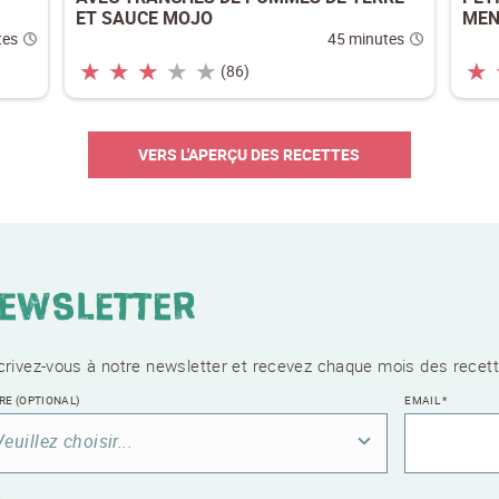
ET SAUCE MOJO
MEN
tes
45 minutes
★
★
★
★
★
★
(86)
VERS L'APERÇU DES RECETTES
ewsletter
crivez-vous à notre newsletter et recevez chaque mois des recett
TRE
(OPTIONAL)
EMAIL
*
Veuillez choisir...