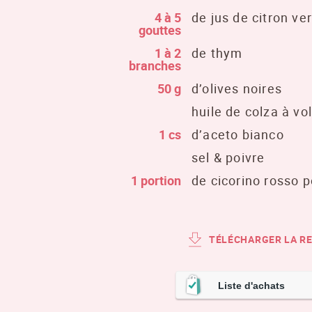
4 à 5
de jus de citron ver
gouttes
1 à 2
de thym
branches
50 g
d’olives noires
huile de colza à vo
1 cs
d’aceto bianco
sel & poivre
1 portion
de cicorino rosso p
TÉLÉCHARGER LA R
Liste d'achats