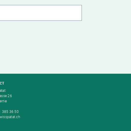
CT
atat
rasse 26
erne
31 385 36 50
wisspatat.ch