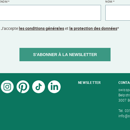
ÉNOM
*
NOM
*
J'accepte
les conditions générales
et
la protection des données
*
S’ABONNER À LA NEWSLETTER
NEWSLETTER
CONTA
swissp
Belpst
3007 B
Tél. 0
info@s