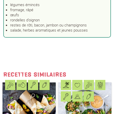
EMAIL
*
légumes émincés
fromage, râpé
œufs
rondelles d’oignon
PRÉNOM
*
restes de rôti, bacon, jambon ou champignons
salade, herbes aromatiques et jeunes pousses
NOM
*
J'accepte
les conditions générales
et
la
protection des données
*
RECETTES SIMILAIRES
S'ABONNER AU NEWSLETTER