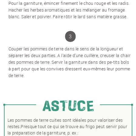
Pour la garniture, émincer finement le chou rouge et les radis.
Hacher les herbes aromatiques et les mélanger au fromage
blanc. Saler et poivrer. Faire rôtir le lard sans matière grasse.
Couper les pommes de terre dans le sens de la longueur et
séparer les deux parties. A l’aide d’une cuillère, creuser la chair
des pommes de terre. Servir la garniture dans des pe-tits bols
à part pour que les convives dressent eux-mêmes leur pomme
de terre.
NEWSLETTER
ASTUCE
Inscrivez-vous et recevez 12 fois par an les
nouvelles sur les pommes de terre.
TITRE
(OPTIONAL)
Les pommes de terre cuites sont idéales pour valoriser des
Veuillez choisir...
restes.
Presque tout ce qui se trouve au frigo peut servir pour
la préparation de la garniture, p. ex.: