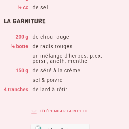
½ cc
de sel
la garniture
200 g
de chou rouge
½ botte
de radis rouges
un mélange d'herbes, p.ex.
persil, aneth, menthe
150 g
de séré à la crème
sel & poivre
4 tranches
de lard à rôtir
TÉLÉCHARGER LA RECETTE