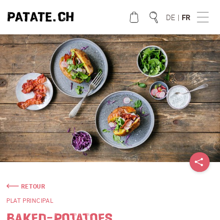
DE
|
FR
QUE CHERCHEZ VOUS?
RETOUR
PLAT PRINCIPAL
BAKED-POTATOES