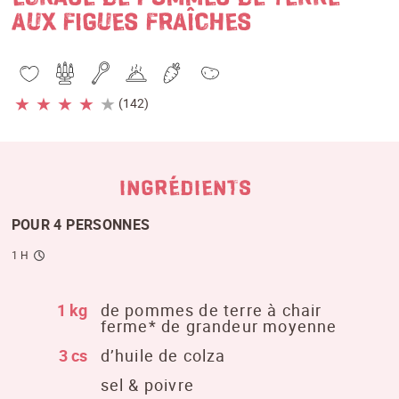
AUX FIGUES FRAÎCHES
★
★
★
★
★
(142)
INGRÉDIENTS
POUR 4 PERSONNES
1 H
1 kg
de pommes de terre à chair
ferme* de grandeur moyenne
3 cs
d’huile de colza
sel & poivre