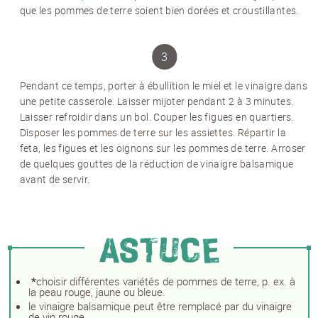
que les pommes de terre soient bien dorées et croustillantes.
Pendant ce temps, porter à ébullition le miel et le vinaigre dans
une petite casserole. Laisser mijoter pendant 2 à 3 minutes.
Laisser refroidir dans un bol. Couper les figues en quartiers.
Disposer les pommes de terre sur les assiettes. Répartir la
feta, les figues et les oignons sur les pommes de terre. Arroser
NEWSLETTER
de quelques gouttes de la réduction de vinaigre balsamique
avant de servir.
Inscrivez-vous et recevez 12 fois par an les
nouvelles sur les pommes de terre.
TITRE
(OPTIONAL)
ASTUCE
Veuillez choisir...
*
choisir différentes variétés de pommes de terre, p. ex. à
EMAIL
*
la peau rouge, jaune ou bleue.
le vinaigre balsamique peut être remplacé par du vinaigre
de vin rouge.