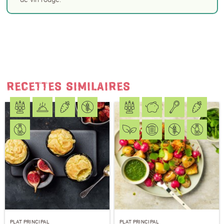
PRÉNOM
*
NOM
*
RECETTES SIMILAIRES
J'accepte
les conditions générales
et
la
protection des données
*
S'ABONNER AU NEWSLETTER
PLAT PRINCIPAL
PLAT PRINCIPAL