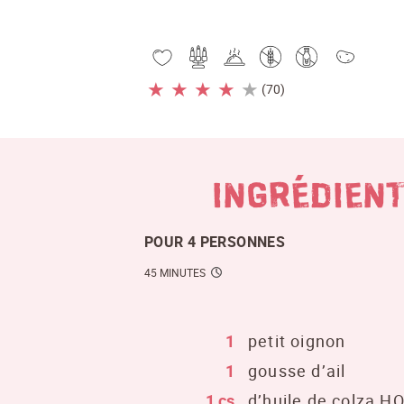
★
★
★
★
★
(70)
INGRÉDIEN
POUR 4 PERSONNES
45 MINUTES
1
petit oignon
1
gousse d’ail
1 cs
d’huile de colza H