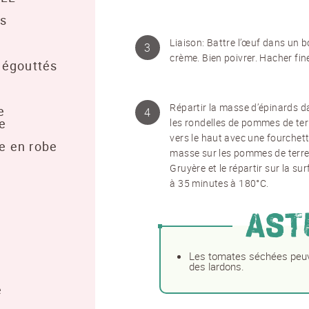
es
Liaison: Battre l’œuf dans un bol
crème. Bien poivrer. Hacher fine
 égouttés
Répartir la masse d’épinards d
e
e
les rondelles de pommes de terr
NEWSLETTER
vers le haut avec une fourchet
e en robe
masse sur les pommes de terre 
Gruyère et le répartir sur la su
Inscrivez-vous et recevez 12 fois par an les nouvelles sur les
à 35 minutes à 180°C.
pommes de terre.
AST
TITRE
(OPTIONAL)
EMAIL
*
Veuillez choisir...
Les tomates séchées peuv
des lardons.
PRÉNOM
*
NOM
*
e