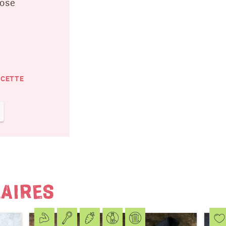
tose
J'accepte
les conditions générales
et
la protection des
données
*
ECETTE
S'ABONNER AU NEWSLETTER
LAIRES