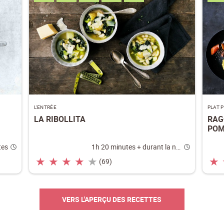
L’ENTRÉE
PLAT 
LA RIBOLLITA
RAG
POM
tes
1h 20 minutes + durant la nuit
★
★
★
★
★
★
(69)
VERS L'APERÇU DES RECETTES