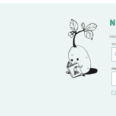
N
Ins
TI
PR