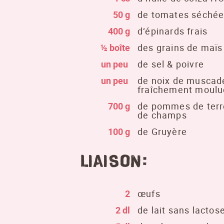
50 g
de tomates séché
400 g
d‘épinards frais
½ boîte
des grains de maïs
un peu
de sel & poivre
un peu
de noix de muscad
fraîchement moulu
700 g
de pommes de terr
de champs
100 g
de Gruyère
Liaison:
2
œufs
2 dl
de lait sans lactos