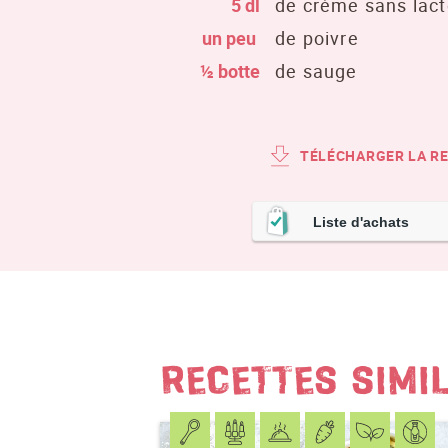
5 dl
de crème sans lac
un peu
de poivre
½ botte
de sauge
TÉLÉCHARGER LA R
Liste d'achats
RECETTES SIMI