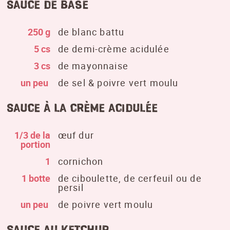
Sauce de base
250 g
de blanc battu
5 cs
de demi-crème acidulée
3 cs
de mayonnaise
un peu
de sel & poivre vert moulu
Sauce à la crème acidulée
1/3 de la
œuf dur
portion
1
cornichon
1 botte
de ciboulette, de cerfeuil ou de
persil
un peu
de poivre vert moulu
Sauce au ketchup