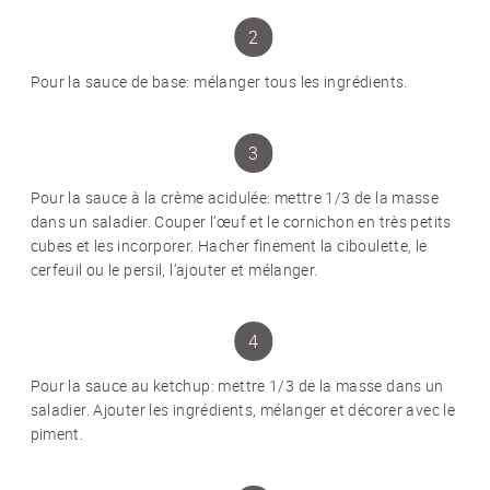
Pour la sauce de base: mélanger tous les ingrédients.
NEWSLETTER
Inscrivez-vous et recevez 12 fois par an les
nouvelles sur les pommes de terre.
TITRE
(OPTIONAL)
Pour la sauce à la crème acidulée: mettre 1/3 de la masse
Veuillez choisir...
dans un saladier. Couper l’œuf et le cornichon en très petits
cubes et les incorporer. Hacher finement la ciboulette, le
cerfeuil ou le persil, l’ajouter et mélanger.
EMAIL
*
PRÉNOM
*
Pour la sauce au ketchup: mettre 1/3 de la masse dans un
saladier. Ajouter les ingrédients, mélanger et décorer avec le
piment.
NOM
*