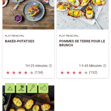
PLAT PRINCIPAL
PLAT PRINCIPAL
BAKED-POTATOES
POMMES DE TERRE POUR LE
BRUNCH
1H 25 minutes
1 h 45 Minuten
★
★
★
★
★
★
★
★
★
★
(134)
(152)