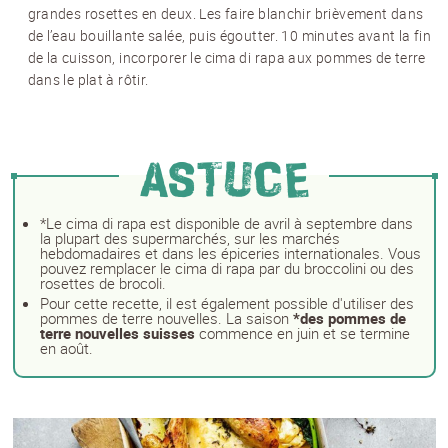
grandes rosettes en deux. Les faire blanchir brièvement dans
de l’eau bouillante salée, puis égoutter. 10 minutes avant la fin
de la cuisson, incorporer le cima di rapa aux pommes de terre
dans le plat à rôtir.
NEWSLETTER
Inscrivez-vous et recevez 12 fois par an les
nouvelles sur les pommes de terre.
ASTUCE
TITRE
(OPTIONAL)
Veuillez choisir...
*Le cima di rapa est disponible de avril à septembre dans
la plupart des supermarchés, sur les marchés
hebdomadaires et dans les épiceries internationales. Vous
EMAIL
*
pouvez remplacer le cima di rapa par du broccolini ou des
rosettes de brocoli.
Pour cette recette, il est également possible d'utiliser des
pommes de terre nouvelles. La saison
*des pommes de
terre nouvelles suisses
commence en juin et se termine
PRÉNOM
*
en août.
NOM
*