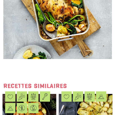
J'accepte
les conditions générales
et
la
protection des données
*
S'ABONNER AU NEWSLETTER
RECETTES SIMILAIRES