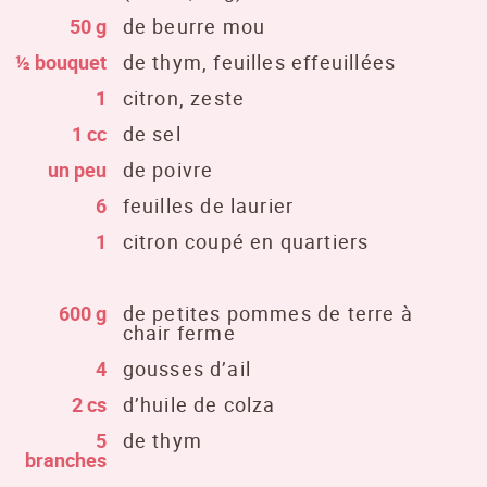
50 g
de beurre mou
½ bouquet
de thym, feuilles effeuillées
1
citron, zeste
1 cc
de sel
un peu
de poivre
6
feuilles de laurier
1
citron coupé en quartiers
600 g
de petites pommes de terre à
chair ferme
4
gousses d’ail
2 cs
d’huile de colza
5
de thym
branches