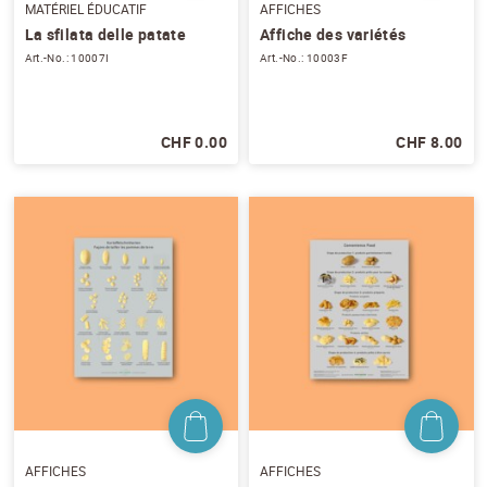
MATÉRIEL ÉDUCATIF
AFFICHES
EMAIL
*
La sfilata delle patate
Affiche des variétés
Art.-No.: 10007I
Art.-No.: 10003F
PRÉNOM
*
CHF 0.00
CHF 8.00
NOM
*
J'accepte
les conditions générales
et
la
protection des données
*
S'ABONNER AU NEWSLETTER
AFFICHES
AFFICHES