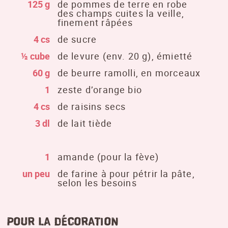
125 g
de pommes de terre en robe
des champs cuites la veille,
finement râpées
4 cs
de sucre
½ cube
de levure (env. 20 g), émietté
60 g
de beurre ramolli, en morceaux
1
zeste d’orange bio
4 cs
de raisins secs
3 dl
de lait tiède
1
amande (pour la fève)
un peu
de farine à pour pétrir la pâte,
selon les besoins
Pour la décoration