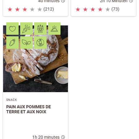
40 minutes
2h 10 Minuten
★
★
★
★
★
★
★
★
★
★
(212)
(73)
SNACK
PAIN AUX POMMES DE
TERRE ET AUX NOIX
1h 20 minutes