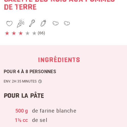
DE TERRE
★
★
★
★
★
(66)
INGRÉDIENTS
POUR 4 À 8 PERSONNES
ENV. 2H 35 MINUTES
pour la pâte
500 g
de farine blanche
1½ cc
de sel