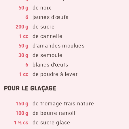
50 g
de noix
6
jaunes d'œufs
200 g
de sucre
1 cc
de cannelle
50 g
d'amandes moulues
30 g
de semoule
6
blancs d'œufs
1 cc
de poudre à lever
pour le glaçage
150 g
de fromage frais nature
100 g
de beurre ramolli
1 ½ cs
de sucre glace