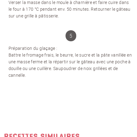
Verser la masse dans le moule à charnière et faire cuire dans
TITRE
(OPTIONAL)
le four à 170 °C pendant env. 50 minutes. Retourner le gâteau
Veuillez choisir...
sur une grille à pâtisserie.
EMAIL
*
Préparation du glaçage
:
PRÉNOM
*
Battre le fromage frais, le beurre, le sucre et la pâte vanillée en
une masse ferme et la répartir sur le gâteau avec une poche à
douille ou une cuillère. Saupoudrer de noix grillées et de
cannelle.
NOM
*
J'accepte
les conditions générales
et
la
protection des données
*
S'ABONNER AU NEWSLETTER
RECETTES SIMILAIRES