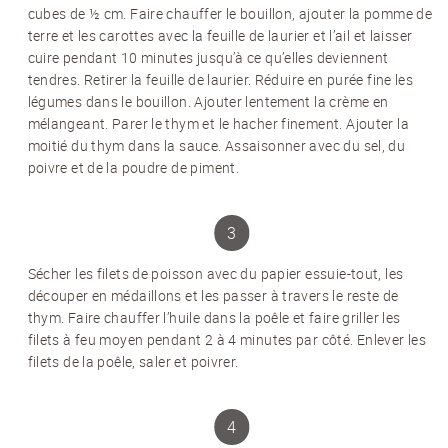
cubes de ½ cm. Faire chauffer le bouillon, ajouter la pomme de
terre et les carottes avec la feuille de laurier et l’ail et laisser
NEWSLETTER
cuire pendant 10 minutes jusqu’à ce qu’elles deviennent
tendres. Retirer la feuille de laurier. Réduire en purée fine les
Inscrivez-vous et recevez 12 fois par an les
légumes dans le bouillon. Ajouter lentement la crème en
nouvelles sur les pommes de terre.
mélangeant. Parer le thym et le hacher finement. Ajouter la
TITRE
(OPTIONAL)
moitié du thym dans la sauce. Assaisonner avec du sel, du
poivre et de la poudre de piment.
Veuillez choisir...
EMAIL
*
Sécher les filets de poisson avec du papier essuie-tout, les
découper en médaillons et les passer à travers le reste de
PRÉNOM
*
thym. Faire chauffer l’huile dans la poêle et faire griller les
filets à feu moyen pendant 2 à 4 minutes par côté. Enlever les
filets de la poêle, saler et poivrer.
NOM
*