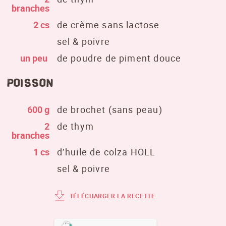
branches
2 cs
de crème sans lactose
sel & poivre
un peu
de poudre de piment douce
Poisson
600 g
de brochet (sans peau)
2
de thym
branches
1 cs
d’huile de colza HOLL
sel & poivre
TÉLÉCHARGER LA RECETTE