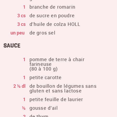
1
branche de romarin
3 cs
de sucre en poudre
3 cs
d’huile de colza HOLL
un peu
de gros sel
Sauce
1
pomme de terre à chair
farineuse
(80 à 100 g)
1
petite carotte
2 ½ dl
de bouillon de légumes sans
gluten et sans lactose
1
petite feuille de laurier
½
gousse d’ail
2
de thym