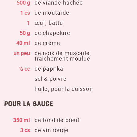
500 g
de viande hachée
1 cs
de moutarde
1
œuf, battu
50 g
de chapelure
40 ml
de crème
un peu
de noix de muscade,
fraîchement moulue
½ cc
de paprika
sel & poivre
huile, pour la cuisson
pour la sauce
350 ml
de fond de bœuf
3 cs
de vin rouge