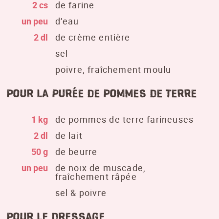
2 cs
de farine
un peu
d’eau
2 dl
de crème entière
sel
poivre, fraîchement moulu
pour la purée de pommes de terre
1 kg
de pommes de terre farineuses
2 dl
de lait
50 g
de beurre
un peu
de noix de muscade,
fraîchement râpée
sel & poivre
Pour le dressage