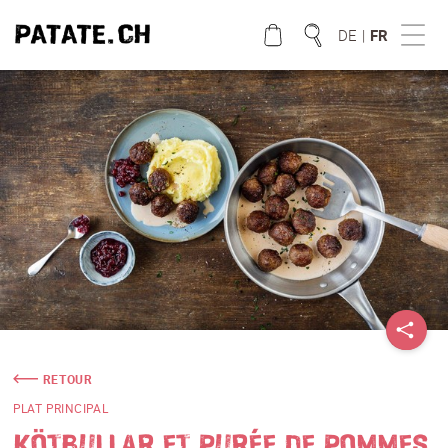
DE
|
FR
QUE CHERCHEZ VOUS?
RETOUR
PLAT PRINCIPAL
KÖTBULLAR ET PURÉE DE POMMES