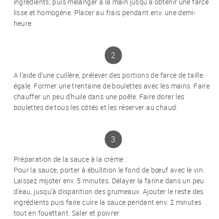
ingrédients, puis mélanger à la main jusqu’à obtenir une farce
lisse et homogène. Placer au frais pendant env. une demi-
heure.
A l’aide d’une cuillère, prélever des portions de farce de taille
égale. Former une trentaine de boulettes avec les mains. Faire
chauffer un peu d’huile dans une poêle. Faire dorer les
boulettes de tous les côtés et les réserver au chaud.
NEWSLETTER
Inscrivez-vous et recevez 12 fois par an les
Préparation de la sauce à la crème
:
nouvelles sur les pommes de terre.
Pour la sauce, porter à ébullition le fond de bœuf avec le vin.
TITRE
(OPTIONAL)
Laissez mijoter env. 5 minutes. Délayer la farine dans un peu
d’eau, jusqu’à disparition des grumeaux. Ajouter le reste des
Veuillez choisir...
ingrédients puis faire cuire la sauce pendant env. 2 minutes
tout en fouettant. Saler et poivrer.
EMAIL
*