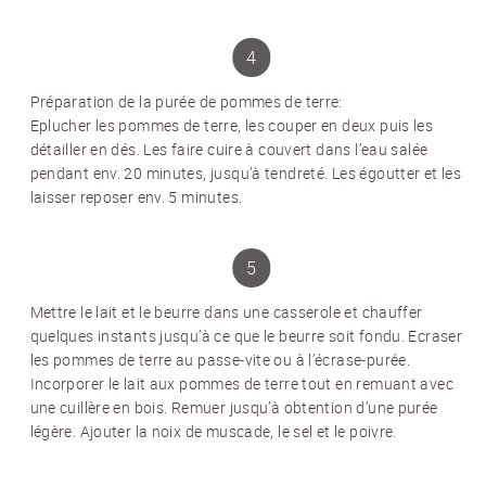
PRÉNOM
*
Préparation de la purée de pommes de terre
:
Eplucher les pommes de terre, les couper en deux puis les
détailler en dés. Les faire cuire à couvert dans l’eau salée
pendant env. 20 minutes, jusqu’à tendreté. Les égoutter et les
NOM
*
laisser reposer env. 5 minutes.
J'accepte
les conditions générales
et
la
protection des données
*
Mettre le lait et le beurre dans une casserole et chauffer
quelques instants jusqu’à ce que le beurre soit fondu. Ecraser
S'ABONNER AU NEWSLETTER
les pommes de terre au passe-vite ou à l’écrase-purée.
Incorporer le lait aux pommes de terre tout en remuant avec
une cuillère en bois. Remuer jusqu’à obtention d’une purée
légère. Ajouter la noix de muscade, le sel et le poivre.