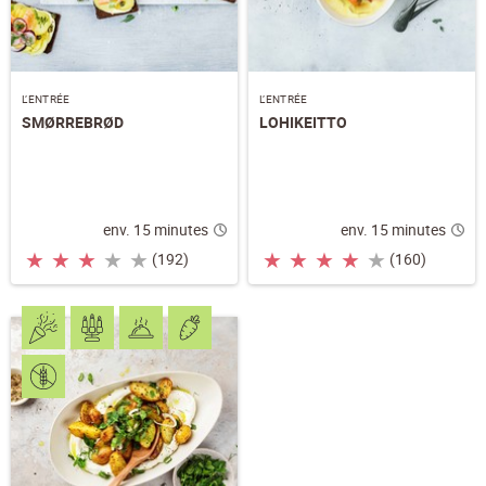
L’ENTRÉE
L’ENTRÉE
SMØRREBRØD
LOHIKEITTO
env. 15 minutes
env. 15 minutes
★
★
★
★
★
★
★
★
★
★
(192)
(160)