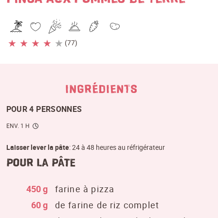
★
★
★
★
★
(77)
INGRÉDIENTS
POUR 4 PERSONNES
ENV. 1 H
Laisser lever la pâte
: 24 à 48 heures au réfrigérateur
pour la pâte
450 g
farine à pizza
60 g
de farine de riz complet