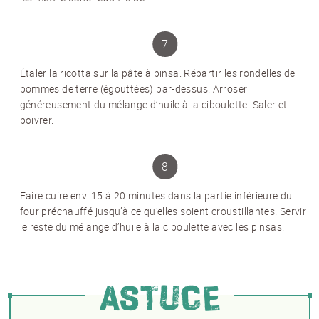
Inscrivez-vous et recevez 12 fois par an les
nouvelles sur les pommes de terre.
TITRE
(OPTIONAL)
Veuillez choisir...
Étaler la ricotta sur la pâte à pinsa. Répartir les rondelles de
pommes de terre (égouttées) par-dessus. Arroser
EMAIL
*
généreusement du mélange d’huile à la ciboulette. Saler et
poivrer.
PRÉNOM
*
Faire cuire env. 15 à 20 minutes dans la partie inférieure du
NOM
*
four préchauffé jusqu’à ce qu’elles soient croustillantes. Servir
le reste du mélange d’huile à la ciboulette avec les pinsas.
J'accepte
les conditions générales
et
la
protection des données
*
ASTUCE
S'ABONNER AU NEWSLETTER