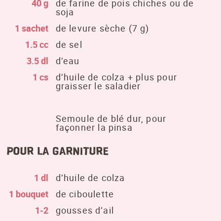
40 g
de farine de pois chiches ou de
soja
1 sachet
de levure sèche (7 g)
1.5 cc
de sel
3.5 dl
d’eau
1 cs
d’huile de colza + plus pour
graisser le saladier
Semoule de blé dur, pour
façonner la pinsa
pour la garniture
1 dl
d’huile de colza
1 bouquet
de ciboulette
1-2
gousses d’ail