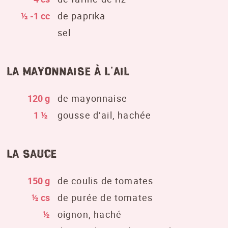
½ -1 cc
de paprika
sel
la mayonnaise à l’ail
120 g
de mayonnaise
1 ½
gousse d’ail, hachée
la sauce
150 g
de coulis de tomates
½ cs
de purée de tomates
½
oignon, haché