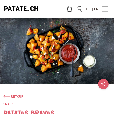
DE
|
FR
QUE CHERCHEZ VOUS?
RETOUR
SNACK
PATATAS BRAVAS