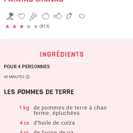
★
★
★
★
★
(813)
INGRÉDIENTS
POUR 4 PERSONNES
40 MINUTES
Les Pommes de terre
1 kg
de pommes de terre à chair
ferme, épluchées
4 cs
d’huile de colza
4 cs
de farine de riz