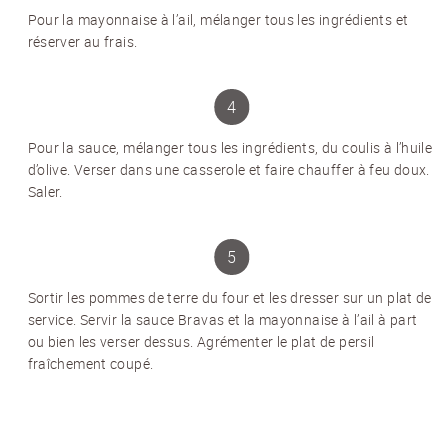
Pour la mayonnaise à l’ail, mélanger tous les ingrédients et
Inscrivez-vous et recevez 12 fois par an les
réserver au frais.
nouvelles sur les pommes de terre.
TITRE
(OPTIONAL)
Veuillez choisir...
Pour la sauce, mélanger tous les ingrédients, du coulis à l’huile
EMAIL
*
d’olive. Verser dans une casserole et faire chauffer à feu doux.
Saler.
PRÉNOM
*
Sortir les pommes de terre du four et les dresser sur un plat de
NOM
*
service. Servir la sauce Bravas et la mayonnaise à l’ail à part
ou bien les verser dessus. Agrémenter le plat de persil
fraîchement coupé.
J'accepte
les conditions générales
et
la
protection des données
*