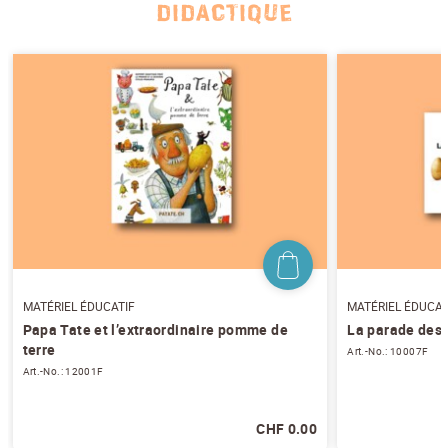
DIDACTIQUE
Veuillez choisir...
EMAIL
*
PRÉNOM
*
NOM
*
MATÉRIEL ÉDUCATIF
MATÉRIEL ÉDUCAT
J'accepte
les conditions générales
et
la
protection des données
*
Papa Tate et l’extraordinaire pomme de
La parade des
terre
Art.-No.: 10007F
Art.-No.: 12001F
S'ABONNER AU NEWSLETTER
CHF 0.00