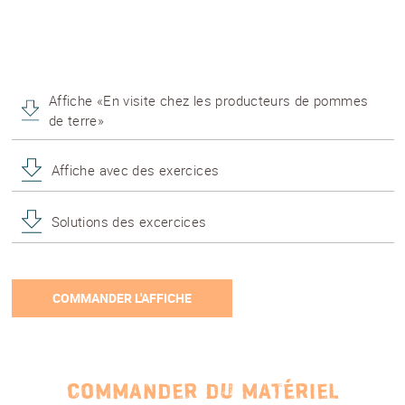
Affiche «En visite chez les producteurs de pommes
de terre»
Affiche avec des exercices
Solutions des excercices
COMMANDER L'AFFICHE
NEWSLETTER
Inscrivez-vous et recevez 12 fois par an les
nouvelles sur les pommes de terre.
COMMANDER DU MATÉRIEL
TITRE
(OPTIONAL)