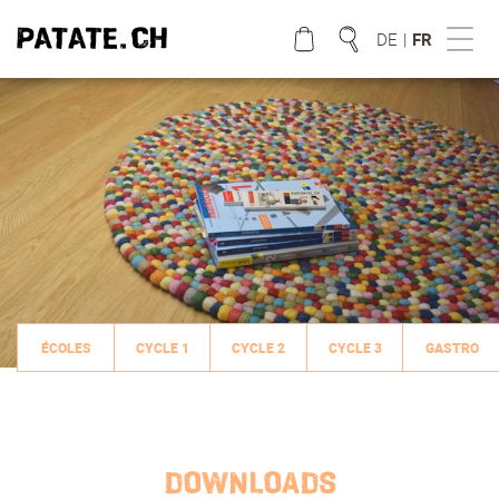
DE
|
FR
QUE CHERCHEZ VOUS?
ÉCOLES
CYCLE 1
CYCLE 2
CYCLE 3
GASTRO
DOWNLOADS