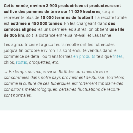
Cette année, environ 3 900 productrices et producteurs ont
cultivé des pommes de terre sur 11 029 hectares
, ce qui
représente plus de
15 000 terrains de football
. La récolte totale
est
estimée à 450 000 tonnes
. En les chargeant dans
des
camions alignés
les uns derrière les autres, on obtient
une file
de 306 km
, soit la distance entre Saint-Gall et Lausanne.
Les agricultrices et agriculteurs récolteront les tubercules
jusqu’à fin octobre environ. Ils sont ensuite vendus dans le
commerce de détail ou transformés
en produits
tels que
frites
,
NEWSLETTER
chips,
röstis
, croquettes, etc.
→ En temps normal, environ 85% des pommes de terre
Inscrivez-vous et recevez 12 fois par an les
consommées dans notre pays proviennent de Suisse. Toutefois,
nouvelles sur les pommes de terre.
comme la culture de ces tubercules est fortement tributaire des
TITRE
(OPTIONAL)
conditions météorologiques, certaines fluctuations de récolte
sont normales.
Veuillez choisir...
EMAIL
*