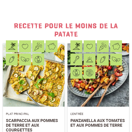
PRÉNOM
*
RECETTE POUR LE MOINS DE LA
NOM
*
PATATE
J'accepte
les conditions générales
et
la
protection des données
*
S'ABONNER AU NEWSLETTER
PLAT PRINCIPAL
L’ENTRÉE
SCARPACCIA AUX POMMES
PANZANELLA AUX TOMATES
DE TERRE ET AUX
ET AUX POMMES DE TERRE
COURGETTES