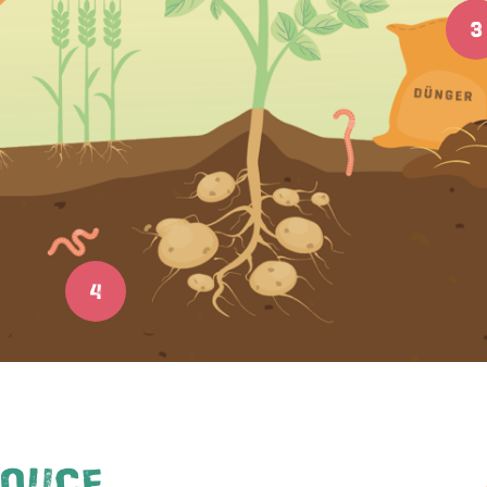
3
J'accepte
les conditions générales
et
la protection des
données
*
S'ABONNER AU NEWSLETTER
4
DOUCE