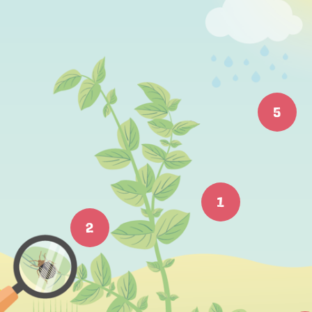
5
NEWSLETTER
1
Inscrivez-vous et recevez 12 fois par an les nouvelles sur les
pommes de terre.
2
TITRE
(OPTIONAL)
EMAIL
*
Veuillez choisir...
PRÉNOM
*
NOM
*