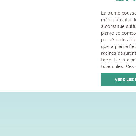
La plante pousse
mère constitue l
a constitué suf
plante se compose
possède des tige
que la plante fle
racines assurent 
terre. Les stolo
tubercules. Ces 
VERS LES