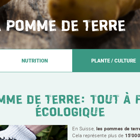
A POMME DE TERRE
NUTRITION
PLANTE / CULTURE
MME DE TERRE: TOUT À F
ÉCOLOGIQUE
En Suisse,
les pommes de terr
Cela représente plus de
15'000 