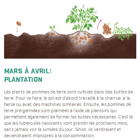
NEWSLETTER
mars à avril:
Inscrivez-vous et recevez 12 fois par an les
plantation
nouvelles sur les pommes de terre.
TITRE
(OPTIONAL)
Les plants de pommes de terre sont cultivés dans des buttes de
Veuillez choisir...
terre. Pour ce faire, le sol est d’abord travaillé à la charrue, à la
herse ou avec des machines similaires. Ensuite, les pommes de
terre pré-germées sont plantées à l’aide de plantoirs qui
EMAIL
*
permettent également de former les buttes nécessaires. C’est là
que les tubercules naissants vont grandir les prochains mois,
sans jamais voir la lumière du jour. Sinon, ils verdiraient et
deviendraient impropres à la consommation.
PRÉNOM
*