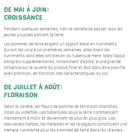
De mai à juin:
croissance
NOM
*
Pendant quelques semaines, rien ne semble se passer, puis les
jeunes pousses percent la terre.
J'accepte
les conditions générales
et
la
Les pommes de terre exigent un apport élevé en nutriments.
protection des données
*
Durant les cinq à six premières semaines, elles tirent les
nutriments dont elles ont besoin du tubercule mère. Mais l’ajout
d’engrais supplémentaires, notamment d’azote, a une grande
influence sur la qualité du produit final et doit donc être planifié
S'ABONNER AU NEWSLETTER
avec précision, en fonction des caractéristiques du sol.
De juillet à août:
floraison
Selon la variété, les fleurs de pomme de terre sont blanches,
roses ou violettes. Les tubercules sous la terre commencent
maintenant à mûrir et deviennent de plus en plus gros. Les
mauvaises herbes, les maladies et les ravageurs constituent une
menace constante pour les pommes de terre dans les champs.